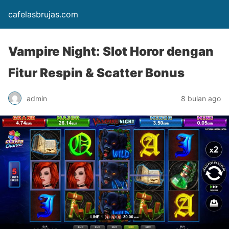
cafelasbrujas.com
Vampire Night: Slot Horor dengan
Fitur Respin & Scatter Bonus
admin
8 bulan ago