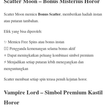
Scatter Moon – Bonus Misterius Horor
Bonus Scatter
Scatter Moon memicu
, memberikan hadiah instan
atau putaran tambahan.
Efek yang bisa diperoleh:
✨ Memicu Free Spins atau bonus instan
🧛‍♂️ Pengganda kemenangan selama bonus aktif
⭐ Dapat meningkatkan peluang kombinasi simbol premium
⚡ Menjadikan setiap putaran lebih menegangkan dan
menguntungkan
Scatter membuat setiap spin terasa penuh kejutan horor.
Vampire Lord – Simbol Premium Kastil
Horor