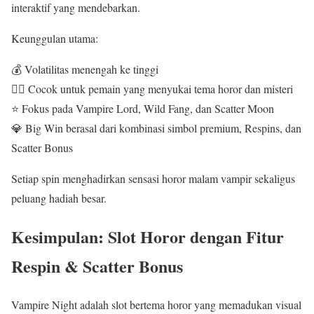
interaktif yang mendebarkan.
Keunggulan utama:
💰 Volatilitas menengah ke tinggi
🧛‍♂️ Cocok untuk pemain yang menyukai tema horor dan misteri
⭐ Fokus pada Vampire Lord, Wild Fang, dan Scatter Moon
💎 Big Win berasal dari kombinasi simbol premium, Respins, dan
Scatter Bonus
Setiap spin menghadirkan sensasi horor malam vampir sekaligus
peluang hadiah besar.
Kesimpulan: Slot Horor dengan Fitur
Respin & Scatter Bonus
Vampire Night adalah slot bertema horor yang memadukan visual