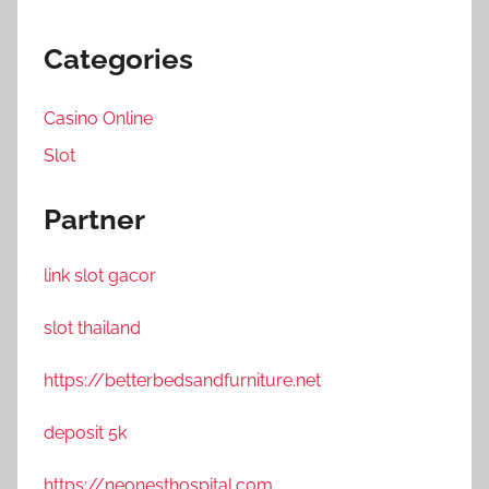
Categories
Casino Online
Slot
Partner
link slot gacor
slot thailand
https://betterbedsandfurniture.net
deposit 5k
https://neonesthospital.com