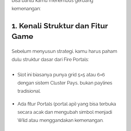
bisa bantu kamu menembus gerbang
kemenangan:
1. Kenali Struktur dan Fitur
Game
Sebelum menyusun strategi, kamu harus paham
dulu struktur dasar dari Fire Portals:
Slot ini biasanya punya grid 5×5 atau 6×6
dengan sistem Cluster Pays, bukan paylines
tradisional.
Ada fitur Portals (portal api) yang bisa terbuka
secara acak dan mengubah simbol menjadi
Wild atau menggandakan kemenangan.