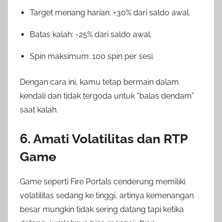
Target menang harian: +30% dari saldo awal.
Batas kalah: -25% dari saldo awal.
Spin maksimum: 100 spin per sesi.
Dengan cara ini, kamu tetap bermain dalam
kendali dan tidak tergoda untuk “balas dendam”
saat kalah.
6. Amati Volatilitas dan RTP
Game
Game seperti Fire Portals cenderung memiliki
volatilitas sedang ke tinggi, artinya kemenangan
besar mungkin tidak sering datang tapi ketika