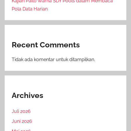
Kajian Paito Warna SDY Pools dalam Membaca
Pola Data Harian
Recent Comments
Tidak ada komentar untuk ditampilkan.
Archives
Juli 2026
Juni 2026