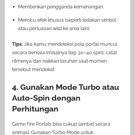
Memberikan pengganda kemenangan.
Memicu efek khusus (seperti ledakan simbol
atau perluasan wild ke area lain).
Tips:
Jika kamu mendeteksi pola portal muncul
secara berkala (misalnya tiap 30–40 spin), catat
ritmenya dan naikkan taruhan saat momen
tersebut mendekat.
4. Gunakan Mode Turbo atau
Auto-Spin dengan
Perhitungan
Game Fire Portals bisa cukup lambat secara
animasi. Gunakan Turbo Mode untuk