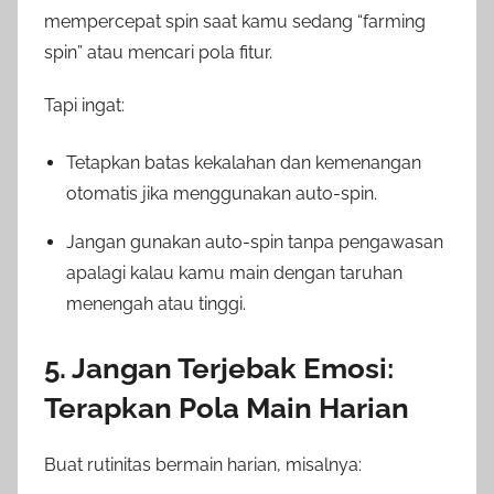
mempercepat spin saat kamu sedang “farming
spin” atau mencari pola fitur.
Tapi ingat:
Tetapkan batas kekalahan dan kemenangan
otomatis jika menggunakan auto-spin.
Jangan gunakan auto-spin tanpa pengawasan
apalagi kalau kamu main dengan taruhan
menengah atau tinggi.
5. Jangan Terjebak Emosi:
Terapkan Pola Main Harian
Buat rutinitas bermain harian, misalnya: