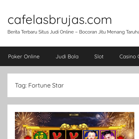
Skip
to
cafelasbrujas.com
content
Berita Terbaru Situs Judi Online – Bocoran Jitu Menang Taruh
Poker Online
Judi Bola
Slot
Casino 
Tag:
Fortune Star