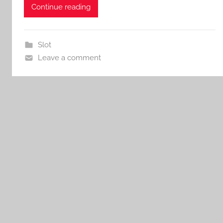
Continue reading
Slot
Leave a comment