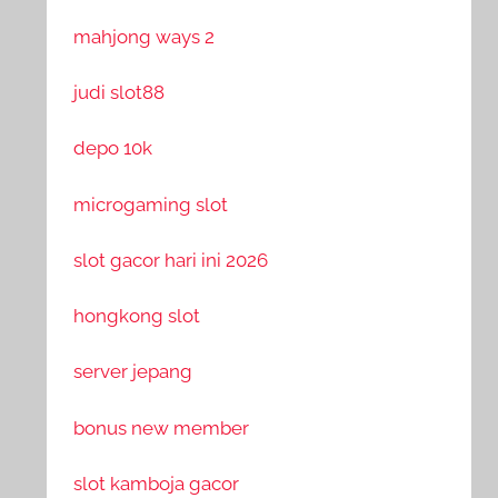
mahjong ways 2
judi slot88
depo 10k
microgaming slot
slot gacor hari ini 2026
hongkong slot
server jepang
bonus new member
slot kamboja gacor