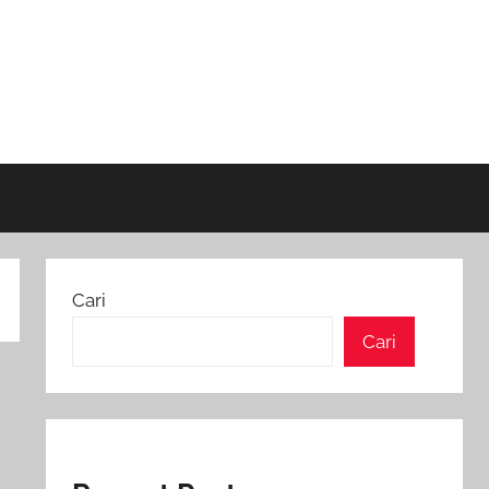
Cari
Cari