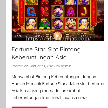
Fortune Star: Slot Bintang
Keberuntungan Asia
Posted on
Januari 11, 2026
by
admin
Menyambut Bintang Keberuntungan dengan
Hadiah Menarik Fortune Star adalah slot bertema
Asia klasik yang memadukan simbol
keberuntungan tradisional, nuansa emas,